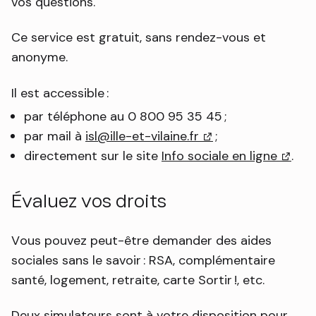
vos questions.
Ce service est gratuit, sans rendez-vous et
anonyme.
Il est accessible :
par téléphone au 0 800 95 35 45 ;
par mail à
isl@ille-et-vilaine.fr
(lien externe)
;
directement sur le site
Info sociale en ligne
(lien 
.
Évaluez vos droits
Vous pouvez peut-être demander des aides
sociales sans le savoir : RSA, complémentaire
santé, logement, retraite, carte Sortir !, etc.
Deux simulateurs sont à votre disposition pour